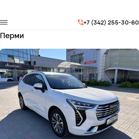
Главная
Автопарк
Легковые автомобили
Haval Jolion
+7 (342) 255-30-60
Заказать Haval Jolion с водителем в
Перми