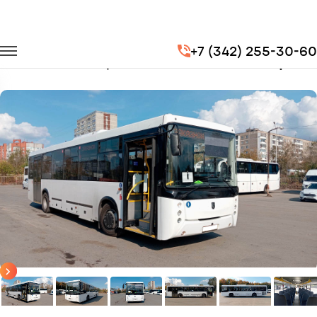
Главная
Автопарк
Автобусы
Нефаз 5299
+7 (342) 255-30-60
Заказать Нефаз с водителем в Перми