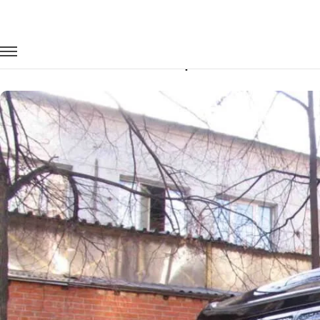
Главная
Автопарк
Минивэны
Chevrolet Express
Заказать Chevrolet Express с водите