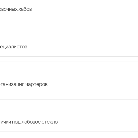
овочных хабов
пециалистов
организация чартеров
лички под лобовое стекло