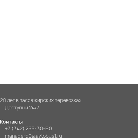
20 лет в пассажирских перевозках
Доступны 24/7
Контакты
+7 (342) 255-30-60
manager59@avtobus1.ru