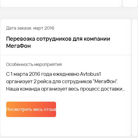
Дата заказа: март 2016
Перевозка сотрудников для компании
МегаФон
Особенность мероприятия
С 1 марта 2016 года ежедневно Avtobus1
организует 2 рейса для сотрудников "МегаФон".
Наша команда организует весь процесс доставки
сотрудников на высшем уровне: комфортные
автобусы, вежливые водители и ни одного
Посмотреть весь отзыв
опоздания с начала работы, благодаря
отлаженной системе контроля и тому, что каждое
транспортное средство продублировано в
автопарке на случай поломок.