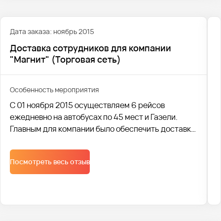
Дата заказа: ноябрь 2015
Доставка сотрудников для компании
"Магнит" (Торговая сеть)
Особенность мероприятия
С 01 ноября 2015 осуществляем 6 рейсов
ежедневно на автобусах по 45 мест и Газели.
Главным для компании было обеспечить доставку
сотрудников до работы с наименьшими
затратами. Специалисты Avtobus1 с легкостью
Посмотреть весь отзыв
подобрали комфортный транспорт, учитывая
пожелания клиента.