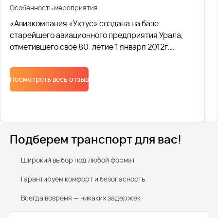
Особенность мероприятия
«Авиакомпания «Уктус» создана на базе
старейшего авиационного предприятия Урала,
отметившего своё 80-летие 1 января 2012г.
Компания принимает и отправляет воздушные
суда. С 2010 года транспортная компания
Посмотреть весь отзыв
Avtobus1 организует 2 ежедневных рейса для
сотрудников авиакомпании.
Подберем транспорт для вас!
Широкий выбор под любой формат
Гарантируем комфорт и безопасность
Всегда вовремя — никаких задержек