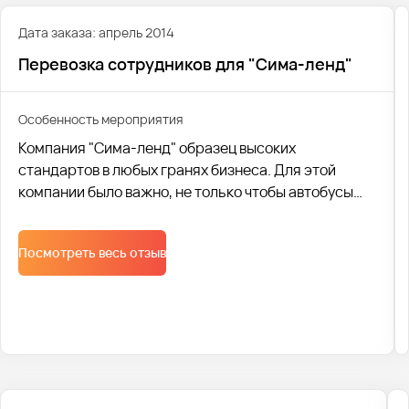
Дата заказа: апрель 2014
Перевозка сотрудников для "Сима-ленд"
Особенность мероприятия
Компания "Сима-ленд" образец высоких
стандартов в любых гранях бизнеса. Для этой
компании было важно, не только чтобы автобусы
были исправны и приезжали вовремя.
Первостепенную роль играла вежливость
Посмотреть весь отзыв
водителей. Ведь как непродуктивно начинать
рабочий день сотрудникам, если еще с утра им
нахамил водитель. У ведь продуктивность
сотрудников – это деньги компании! Именно
поэтому проводим инструктаж водителей, о
правилах общения на транспорте. Один из пунктов
– вежливое и доброжелательное общение с