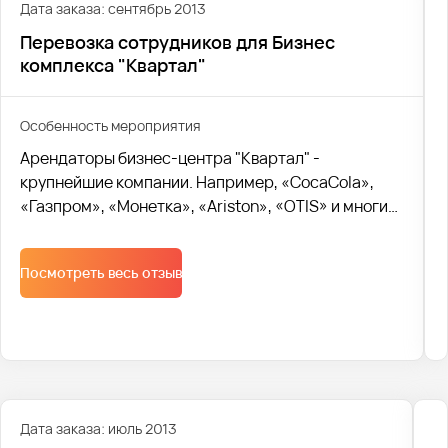
пассажирами.
Дата заказа: сентябрь 2013
Перевозка сотрудников для Бизнес
комплекса "Квартал"
Особенность мероприятия
Арендаторы бизнес-центра "Квартал" -
крупнейшие компании. Например, «CocaCola»,
«Газпром», «Монетка», «Ariston», «OTIS» и многие
другие. Для таких известных и брендовых
компаний важен статус. Поэтому руководство
Посмотреть весь отзыв
компании "Квартал" уточнило, чтобы водителями
были люди славянской внешности. Пожелание
было выполнено.
Дата заказа: июль 2013