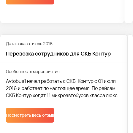
Дата заказа: июль 2016
Перевозка сотрудников для СКБ Контур
Особенность мероприятия
Avtobus1 начал работать с СКБ-Контур с 01 июля
2016 и работает по настоящее время. По рейсам
СКБ Контур ходят 11 микроавтобусов класса люкс:
4 микроавтобуса курсируют целый день, еще 7
микроавтобусов ездят утром и вечером.
Посмотреть весь отзыв
Ежедневно перевозится порядка 470 человек.
Нашей компанией было разработано мобильное
приложение для сотрудников и система