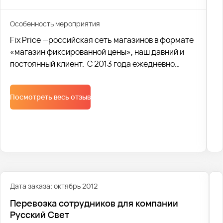
Особенность мероприятия
Fix Price —российская сеть магазинов в формате
«магазин фиксированной цены», наш давний и
постоянный клиент. С 2013 года ежедневно
осуществляем доставку сотрудников на двух
рейсах утром и вечером, а также один дневной
Посмотреть весь отзыв
рейс.
Дата заказа: октябрь 2012
Перевозка сотрудников для компании
Русский Свет