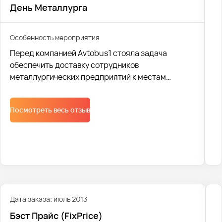
День Металлурга
Особенность мероприятия
Перед компанией Avtobus1 стояла задача
обеспечить доставку сотрудников
металлургических предприятий к местам
проведения торжественных мероприятий.Для
перевозки 540 человек было задействовано 12
Посмотреть весь отзыв
автобусов.
Дата заказа: июль 2013
Бэст Прайс (FixPriсe)