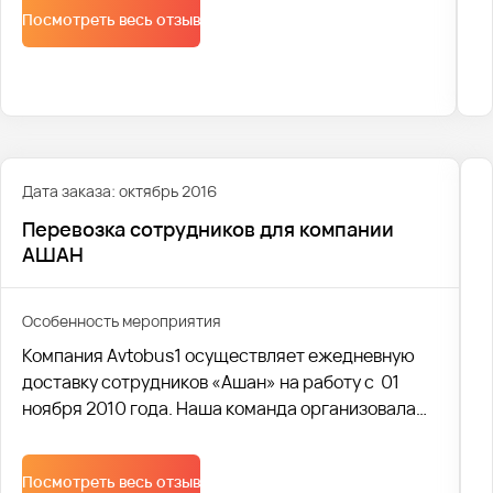
Посмотреть весь отзыв
мероприятие.
Дата заказа: октябрь 2016
Перевозка сотрудников для компании
АШАН
Особенность мероприятия
Компания Avtobus1 осуществляет ежедневную
доставку сотрудников «Ашан» на работу с 01
ноября 2010 года. Наша команда организовала
ежедневную логистику доставки для двух
утренних и двух вечерних рейсов на
Посмотреть весь отзыв
микроавтобусах классов комфорт и люкс.