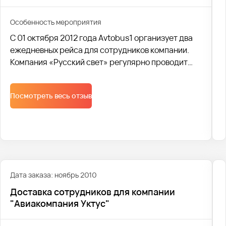
Особенность мероприятия
С 01 октября 2012 года Avtobus1 организует два
ежедневных рейса для сотрудников компании.
Компания «Русский свет» регулярно проводит
мероприятия и выставки. Поэтому кроме
доставки сотрудников, мы под ключ организуем
Посмотреть весь отзыв
транспортное обслуживание мероприятий и
выставок.
Дата заказа: ноябрь 2010
Доставка сотрудников для компании
"Авиакомпания Уктус"